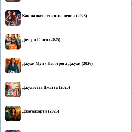
Как назвать эти отношения (2023)
Дочери Ганги (2025)
Джухи Муи / Недотрога Джухи (2026)
Джульетта Джатта (2025)
Джагадхарти (2025)