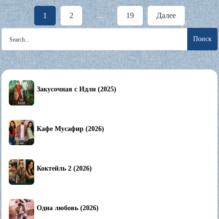
Пагинация
1
2
…
19
Далее
записей
Search
for:
Закусочная с Идли (2025)
Кафе Мусафир (2026)
Коктейль 2 (2026)
Одна любовь (2026)