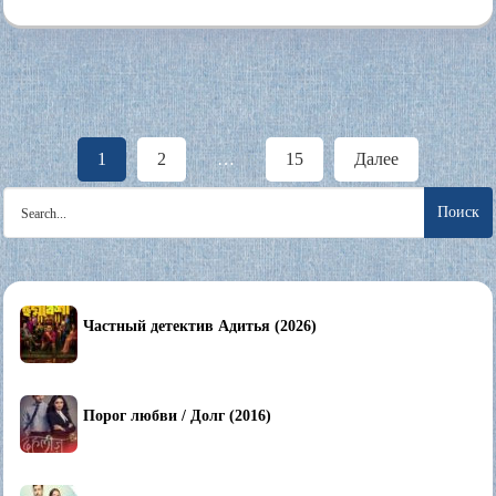
Пагинация
1
2
…
15
Далее
записей
Search
for:
Частный детектив Адитья (2026)
Порог любви / Долг (2016)