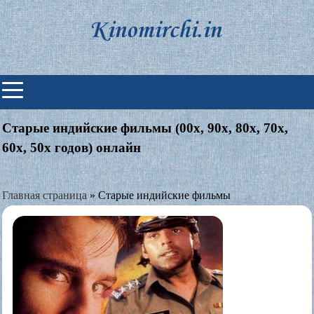
Skip
to
content
Индийские фильмы смотреть
онлайн
Старые индийские фильмы (00х, 90х, 80х, 70х,
60х, 50х годов) онлайн
Главная страница
»
Старые индийские фильмы