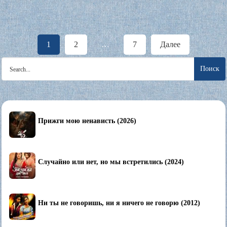
Пагинация
1
2
…
7
Далее
записей
Search
for:
Прижги мою ненависть (2026)
Случайно или нет, но мы встретились (2024)
Ни ты не говоришь, ни я ничего не говорю (2012)