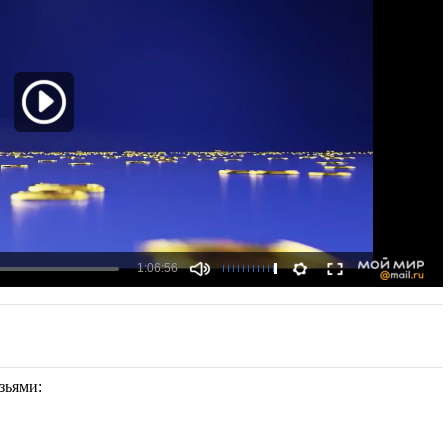
узьями: