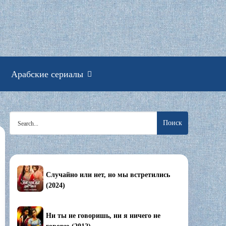
смотреть онлайн
Арабские сериалы
Search
for:
Случайно или нет, но мы встретились
(2024)
Ни ты не говоришь, ни я ничего не