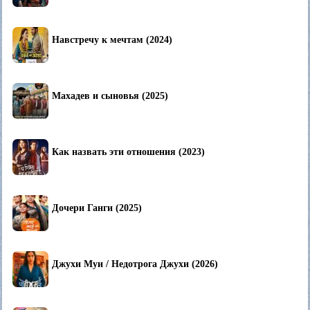
Навстречу к мечтам (2024)
Махадев и сыновья (2025)
Как назвать эти отношения (2023)
Дочери Ганги (2025)
Джухи Муи / Недотрога Джухи (2026)