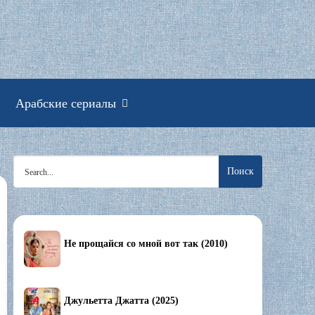
смотреть онлайн
Арабские сериалы
Search
for:
Не прощайся со мной вот так (2010)
Джульетта Джатта (2025)