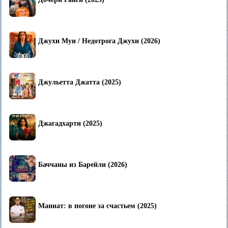
Джухи Муи / Недотрога Джухи (2026)
Джульетта Джатта (2025)
Джагадхарти (2025)
Баччаны из Барейли (2026)
Маннат: в погоне за счастьем (2025)