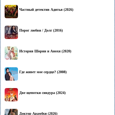
Частный детектив Адитья (2026)
Порог любви / Долг (2016)
История Шории и Анохи (2020)
Где живет мое сердце? (2008)
Две щепотки синдура (2024)
Доктор Арамбхи (2026)