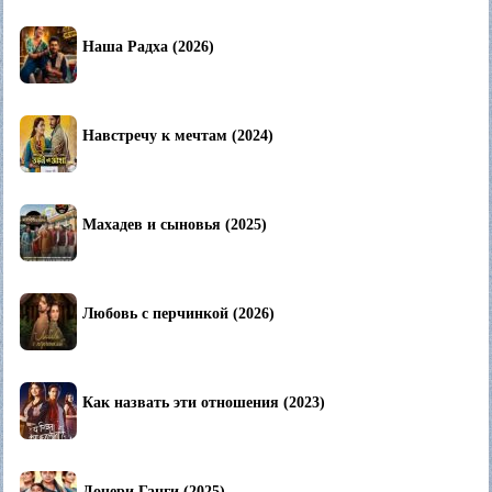
Наша Радха (2026)
Навстречу к мечтам (2024)
Махадев и сыновья (2025)
Любовь с перчинкой (2026)
Как назвать эти отношения (2023)
Дочери Ганги (2025)