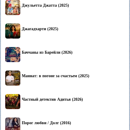
Джульетта Джатта (2025)
Джагадхарти (2025)
Баччаны из Барейли (2026)
Маннат: в погоне за счастьем (2025)
Частный детектив Адитья (2026)
Порог любви / Долг (2016)