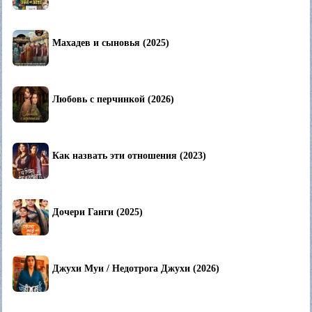
Махадев и сыновья (2025)
Любовь с перчинкой (2026)
Как назвать эти отношения (2023)
Дочери Ганги (2025)
Джухи Муи / Недотрога Джухи (2026)