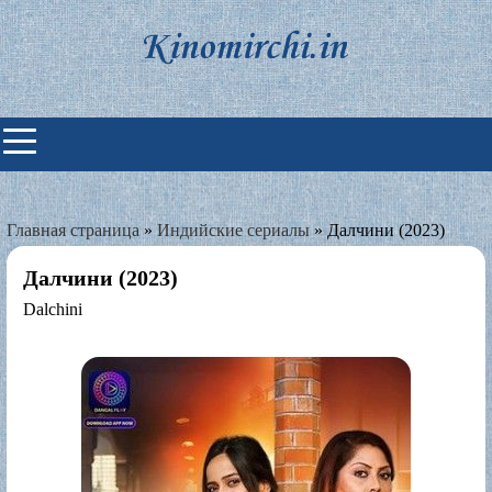
Skip
to
content
Индийские фильмы смотреть
онлайн
Главная страница
»
Индийские сериалы
»
Далчини (2023)
Далчини (2023)
Dalchini