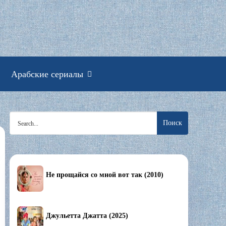
смотреть онлайн
Арабские сериалы
Search
for:
Не прощайся со мной вот так (2010)
Джульетта Джатта (2025)