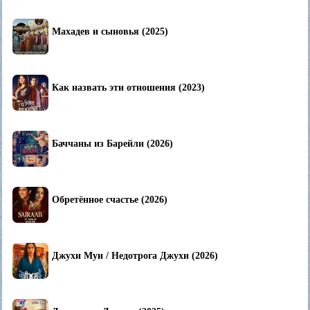
Махадев и сыновья (2025)
Как назвать эти отношения (2023)
Баччаны из Барейли (2026)
Обретённое счастье (2026)
Джухи Муи / Недотрога Джухи (2026)