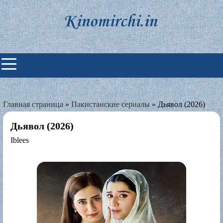
Skip
to
content
Индийские фильмы смотреть
онлайн
Главная страница
»
Пакистанские сериалы
»
Дьявол (2026)
Дьявол (2026)
Iblees