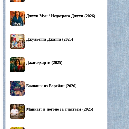
Джухи Муи / Недотрога Джухи (2026)
Джульетта Джатта (2025)
Джагадхарти (2025)
Баччаны из Барейли (2026)
Маннат: в погоне за счастьем (2025)