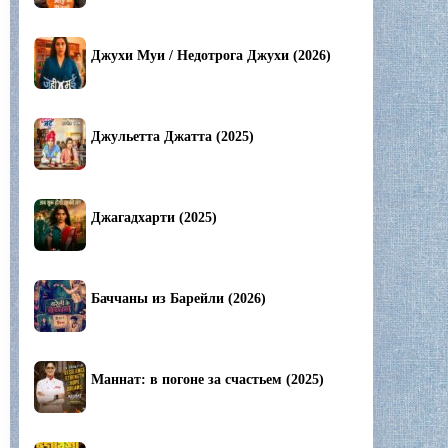
Джухи Муи / Недотрога Джухи (2026)
Джульетта Джатта (2025)
Джагадхарти (2025)
Баччаны из Барейли (2026)
Маннат: в погоне за счастьем (2025)