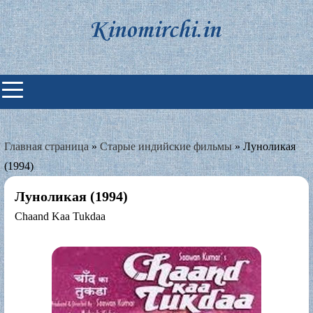
Skip
to
content
Индийские фильмы смотреть
онлайн
Главная страница
»
Старые индийские фильмы
»
Луноликая
(1994)
Луноликая (1994)
Chaand Kaa Tukdaa