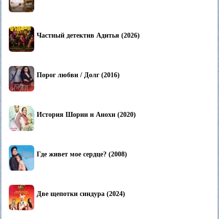
Частный детектив Адитья (2026)
Порог любви / Долг (2016)
История Шории и Анохи (2020)
Где живет мое сердце? (2008)
Две щепотки синдура (2024)