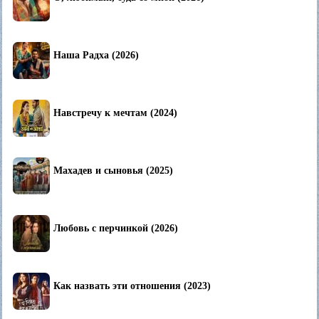
Наша Радха (2026)
Навстречу к мечтам (2024)
Махадев и сыновья (2025)
Любовь с перчинкой (2026)
Как назвать эти отношения (2023)