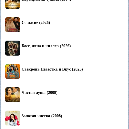
Согласие (2026)
Босс, жена и киллер (2026)
Свекровь Невестка и Вкус (2025)
Чистая душа (2008)
Золотая клетка (2008)