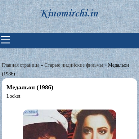
Skip
to
content
Индийские фильмы смотреть
онлайн
Главная страница
»
Старые индийские фильмы
»
Медальон
(1986)
Медальон (1986)
Locket