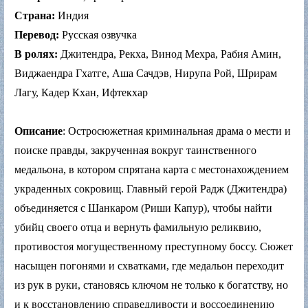
Страна:
Индия
Перевод:
Русская озвучка
В ролях:
Джитендра, Рекха, Винод Мехра, Рабия Амин,
Виджаендра Гхатге, Аша Сачдэв, Нирупа Рой, Шрирам
Лагу, Кадер Кхан, Ифтекхар
Описание
: Остросюжетная криминальная драма о мести и
поиске правды, закрученная вокруг таинственного
медальона, в котором спрятана карта с местонахождением
украденных сокровищ. Главный герой Радж (Джитендра)
объединяется с Шанкаром (Риши Капур), чтобы найти
убийц своего отца и вернуть фамильную реликвию,
противостоя могущественному преступному боссу. Сюжет
насыщен погонями и схватками, где медальон переходит
из рук в руки, становясь ключом не только к богатству, но
и к восстановлению справедливости и воссоединению