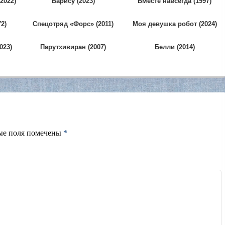
(2022)
Варису (2023)
Вместе навсегда (1997)
2)
Спецотряд «Форс» (2011)
Моя девушка робот (2024)
023)
Парутхивиран (2007)
Белли (2014)
ые поля помечены
*