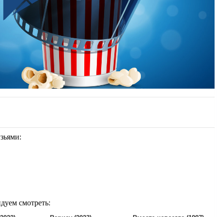
узьями:
ндуем смотреть: