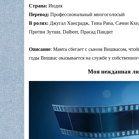
Страна:
Индия
Перевод:
Профессиональный многоголосый
В ролях:
Джугал Хансрадж, Тина Рана, Сачин Кхе
Притви Зутши, Dalbeer, Прасад Пандит
Описание
: Мамта сбегает с сыном Вишвасом, что
годы Вишвас оказывается на службе у собственног
Моя нежданная лю