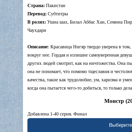
Страна:
Пакистан
Перевод:
Субтитры
В ролях:
Ушна шах, Билал Аббас Хан, Семина Пир
Чаухдари
Описание
: Красавица Нигяр твердо уверена в том,
вокруг нее. Гордая и излишне самоуверенная девушк
других людей смотрит, как на ничтожества. Она пы
она не понимает, что помимо тщеславия и честолюб
качества, такие как трудолюбие, ум, харизма и ум
когда она пытается чего-то добиться, то только дела
Монстр (2
Добавлена 1-40 серия. Финал
Выберите