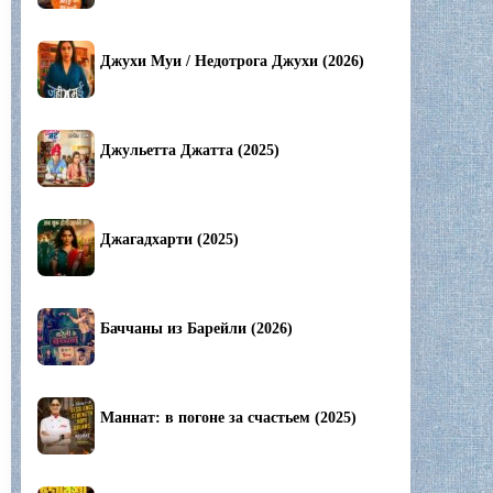
Джухи Муи / Недотрога Джухи (2026)
Джульетта Джатта (2025)
Джагадхарти (2025)
Баччаны из Барейли (2026)
Маннат: в погоне за счастьем (2025)