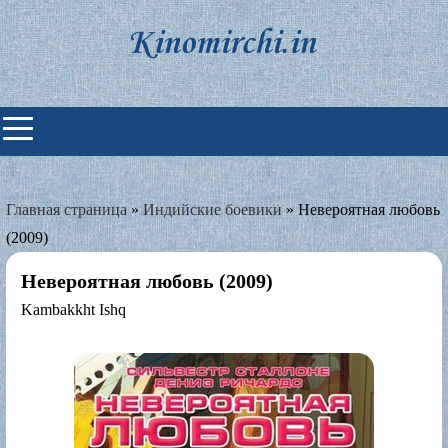
Skip
to
content
Индийские фильмы смотреть
онлайн
Главная страница
»
Индийские боевики
»
Невероятная любовь
(2009)
Невероятная любовь (2009)
Kambakkht Ishq