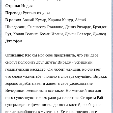
Страна:
Индия
Перевод:
Русская озвучка
В ролях:
Акшай Кумар, Карина Капур, Афтаб
Шивдасани, Сильвестр Сталлоне, Дениз Ричардс, Брэндон
Рут, Холли Вэлэнс, Боман Ирани, Дайан Селлерс, Джавед
Джеффри
Описание
: Кто бы мог себе представить, что эти двое
смогут полюбить друг друга? Вирадж - успешный
голливудский каскадер. Он любит женщин, но считает,
что слово «женитьба» попало в словарь случайно. Вирадж
хорошо зарабатывает и живет в свое удовольствие.
Вечеринки, женщины и все такое. Но женский пол для
него существуют только ради развлечения. Симрита Рай -
супермодель и феминистка до мозга костей, вообще не
видит надобности в мужчинах. Ее точка зрения - все