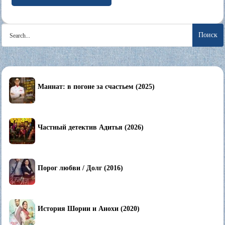
Search
for:
Маннат: в погоне за счастьем (2025)
Частный детектив Адитья (2026)
Порог любви / Долг (2016)
История Шории и Анохи (2020)