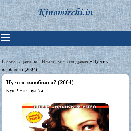
Skip
to
content
Индийские фильмы смотреть
онлайн
Главная страница
»
Индийские мелодрамы
»
Ну что,
влюбился? (2004)
Ну что, влюбился? (2004)
Kyun! Ho Gaya Na...