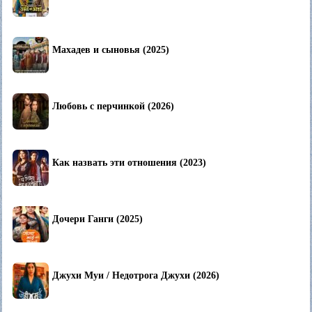
Махадев и сыновья (2025)
Любовь с перчинкой (2026)
Как назвать эти отношения (2023)
Дочери Ганги (2025)
Джухи Муи / Недотрога Джухи (2026)