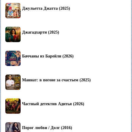
Джульетта Джатта (2025)
Джагадхарти (2025)
Баччаны из Барейли (2026)
Маннат: в погоне за счастьем (2025)
Частный детектив Адитья (2026)
Порог любви / Долг (2016)