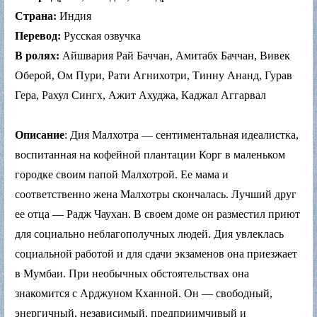
Страна:
Индия
Перевод:
Русская озвучка
В ролях:
Айшвария Рай Баччан, Амитабх Баччан, Вивек
Оберой, Ом Пури, Рати Агнихотри, Тинну Ананд, Гурав
Гера, Рахул Сингх, Ажит Ахуджа, Каджал Аггарвал
Описание
: Дия Малхотра — сентиментальная идеалистка,
воспитанная на кофейной плантации Корг в маленьком
городке своим папой Малхотрой. Ее мама и
соответственно жена Малхотры скончалась. Лучший друг
ее отца — Радж Чаухан. В своем доме он разместил приют
для социально неблагополучных людей. Дия увлеклась
социальной работой и для сдачи экзаменов она приезжает
в Мумбаи. При необычных обстоятельствах она
знакомится с Арджуном Кханной. Он — свободный,
энергичный, независимый, предприимчивый и