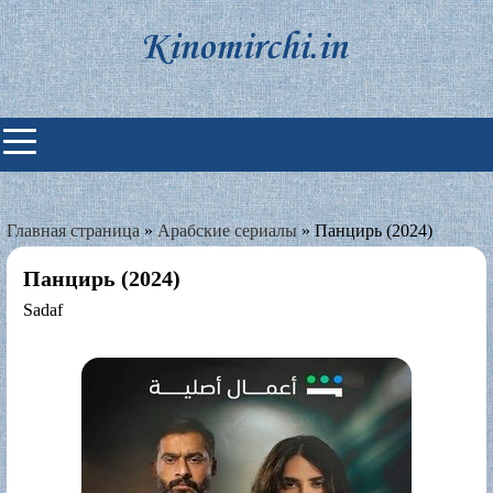
Skip
to
content
Индийские фильмы смотреть
онлайн
Главная страница
»
Арабские сериалы
»
Панцирь (2024)
Панцирь (2024)
Sadaf