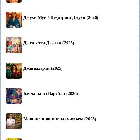
Джухи Муи / Недотрога Джухи (2026)
Джульетта Джатта (2025)
Джагадхарти (2025)
Баччаны из Барейли (2026)
Маннат: в погоне за счастьем (2025)