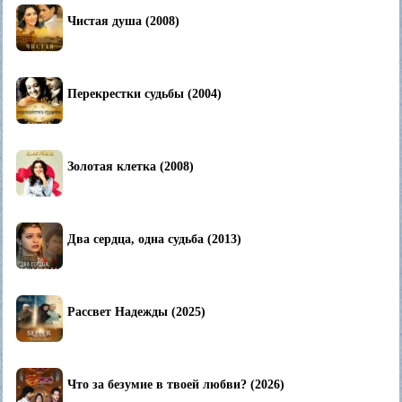
Чистая душа (2008)
Перекрестки судьбы (2004)
Золотая клетка (2008)
Два сердца, одна судьба (2013)
Рассвет Надежды (2025)
Что за безумие в твоей любви? (2026)