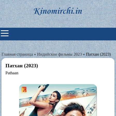
Skip
to
content
Индийские фильмы смотреть
онлайн
Главная страница
»
Индийские фильмы 2023
»
Патхан (2023)
Патхан (2023)
Pathaan