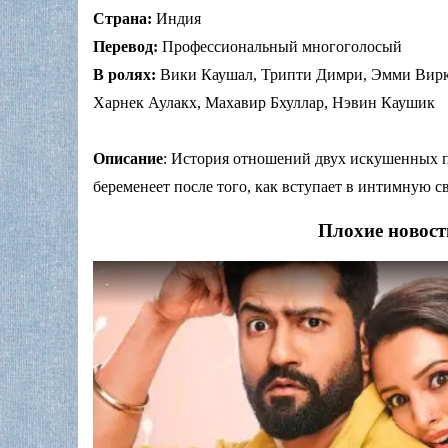
Страна:
Индия
Перевод:
Профессиональный многоголосый
В ролях:
Вики Каушал, Трипти Димри, Эмми Вирк,
Харнек Аулакх, Махавир Бхуллар, Нэвин Каушик
Описание
: История отношений двух искушенных п
беременеет после того, как вступает в интимную св
Плохие новост