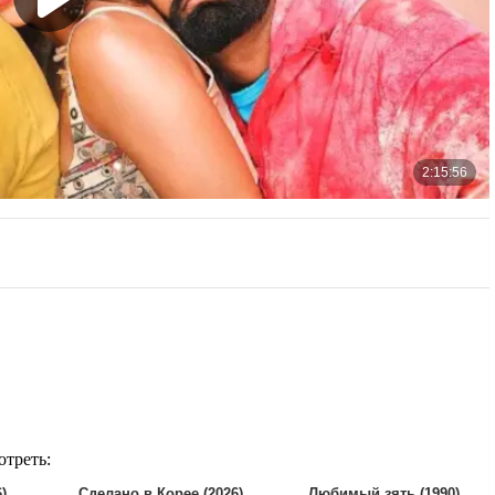
отреть:
)
Сделано в Корее (2026)
Любимый зять (1990)