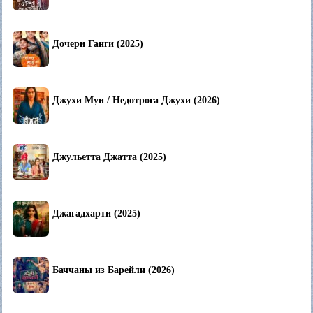
Дочери Ганги (2025)
Джухи Муи / Недотрога Джухи (2026)
Джульетта Джатта (2025)
Джагадхарти (2025)
Баччаны из Барейли (2026)