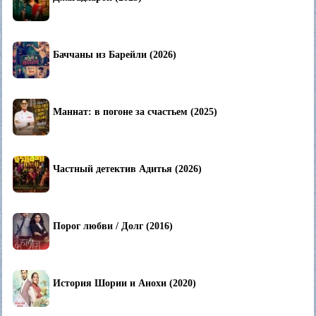
Баччаны из Барейли (2026)
Маннат: в погоне за счастьем (2025)
Частный детектив Адитья (2026)
Порог любви / Долг (2016)
История Шории и Анохи (2020)