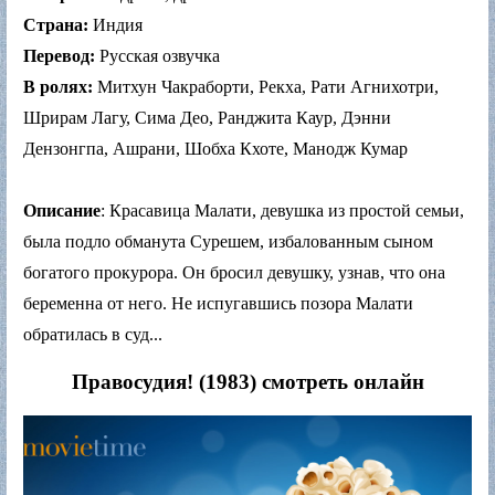
Страна:
Индия
Перевод:
Русская озвучка
В ролях:
Митхун Чакраборти, Рекха, Рати Агнихотри,
Шрирам Лагу, Сима Део, Ранджита Каур, Дэнни
Дензонгпа, Ашрани, Шобха Кхоте, Манодж Кумар
Описание
: Красавица Малати, девушка из простой семьи,
была подло обманута Сурешем, избалованным сыном
богатого прокурора. Он бросил девушку, узнав, что она
беременна от него. Не испугавшись позора Малати
обратилась в суд...
Правосудия! (1983) смотреть онлайн