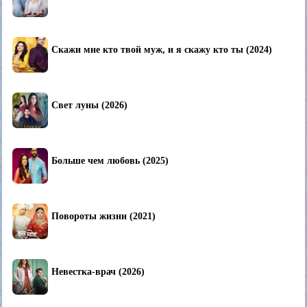
Скажи мне кто твой муж, и я скажу кто ты (2024)
Свет луны (2026)
Больше чем любовь (2025)
Повороты жизни (2021)
Невестка-врач (2026)