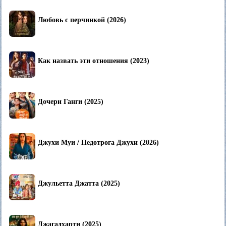
Любовь с перчинкой (2026)
Как назвать эти отношения (2023)
Дочери Ганги (2025)
Джухи Муи / Недотрога Джухи (2026)
Джульетта Джатта (2025)
Джагадхарти (2025)