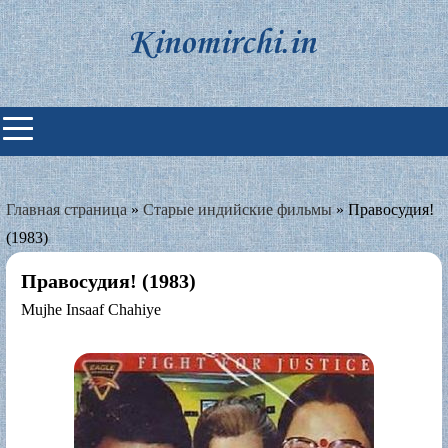
Skip
to
content
Индийские фильмы смотреть
онлайн
Главная страница
»
Старые индийские фильмы
»
Правосудия!
(1983)
Правосудия! (1983)
Mujhe Insaaf Chahiye