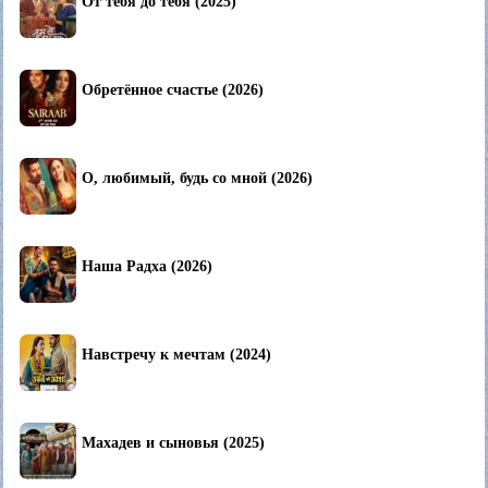
От тебя до тебя (2025)
Обретённое счастье (2026)
О, любимый, будь со мной (2026)
Наша Радха (2026)
Навстречу к мечтам (2024)
Махадев и сыновья (2025)