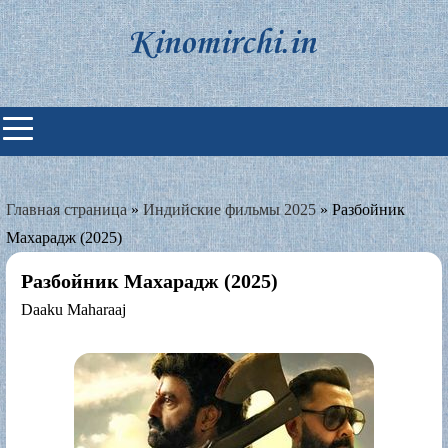
Skip
to
content
Индийские фильмы смотреть
онлайн
Главная страница
»
Индийские фильмы 2025
»
Разбойник
Махарадж (2025)
Разбойник Махарадж (2025)
Daaku Maharaaj