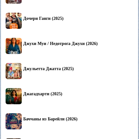
Дочери Ганги (2025)
Джухи Муи / Недотрога Джухи (2026)
Джульетта Джатта (2025)
Джагадхарти (2025)
Баччаны из Барейли (2026)