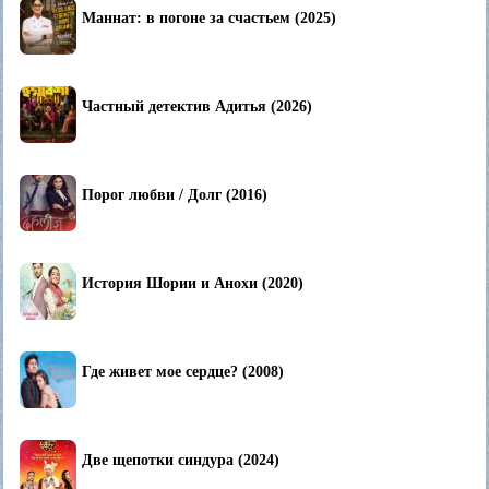
Маннат: в погоне за счастьем (2025)
Частный детектив Адитья (2026)
Порог любви / Долг (2016)
История Шории и Анохи (2020)
Где живет мое сердце? (2008)
Две щепотки синдура (2024)