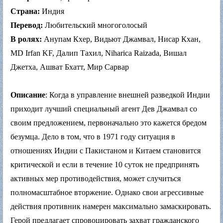
Страна:
Индия
Перевод:
Любительский многоголосый
В ролях:
Анупам Кхер, Видьют Джамвал, Нисар Кхан,
MD Irfan KF, Далип Тахил, Niharica Raizada, Вишал
Джетха, Ашват Бхатт, Мир Сарвар
Описание
: Когда в управление внешней разведкой Индии
приходит лучший специальный агент Дев Джамвал со
своим предложением, первоначально это кажется бредом
безумца. Дело в том, что в 1971 году ситуация в
отношениях Индии с Пакистаном и Китаем становится
критической и если в течение 10 суток не предпринять
активных мер противодействия, может случиться
полномасштабное вторжение. Однако свои агрессивные
действия противник намерен максимально замаскировать.
Герой предлагает спровоцировать захват гражданского