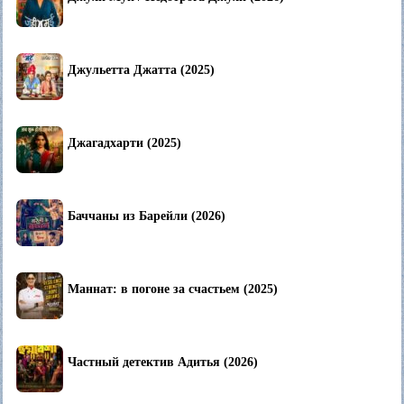
Джульетта Джатта (2025)
Джагадхарти (2025)
Баччаны из Барейли (2026)
Маннат: в погоне за счастьем (2025)
Частный детектив Адитья (2026)