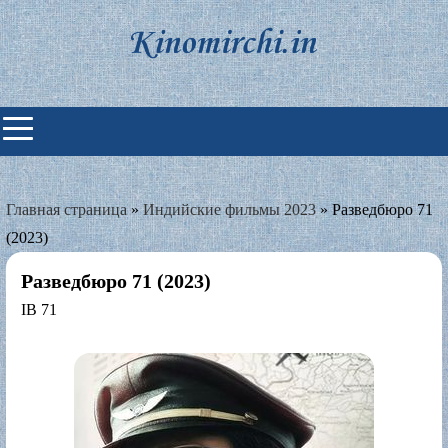
Skip
to
content
Индийские фильмы смотреть
онлайн
Главная страница
»
Индийские фильмы 2023
»
Разведбюро 71
(2023)
Разведбюро 71 (2023)
IB 71