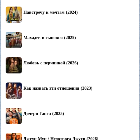
Навстречу к мечтам (2024)
Махадев и сыновья (2025)
Любовь с перчинкой (2026)
Как назвать эти отношения (2023)
Дочери Ганги (2025)
Джухи Муи / Недотрога Джухи (2026)