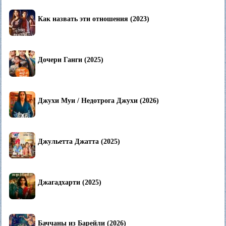
Как назвать эти отношения (2023)
Дочери Ганги (2025)
Джухи Муи / Недотрога Джухи (2026)
Джульетта Джатта (2025)
Джагадхарти (2025)
Баччаны из Барейли (2026)