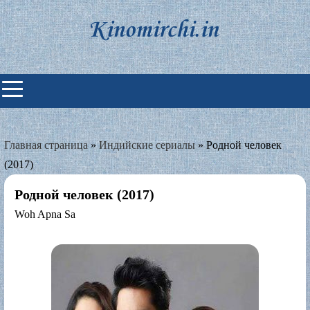
Skip
to
content
Индийские фильмы смотреть
онлайн
Главная страница
»
Индийские сериалы
»
Родной человек
(2017)
Родной человек (2017)
Woh Apna Sa