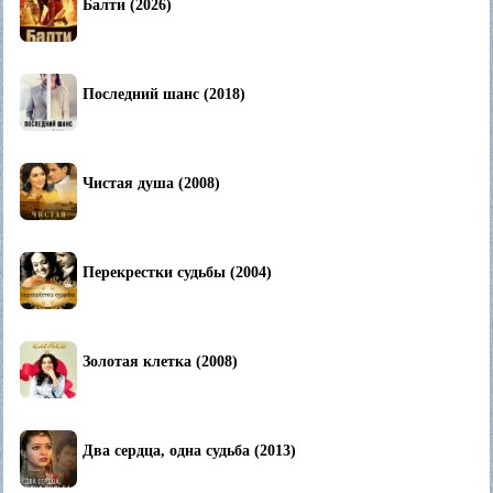
Балти (2026)
Последний шанс (2018)
Чистая душа (2008)
Перекрестки судьбы (2004)
Золотая клетка (2008)
Два сердца, одна судьба (2013)