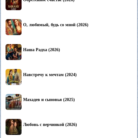
О, любимый, будь со мной (2026)
Наша Радха (2026)
Навстречу к мечтам (2024)
Махадев и сыновья (2025)
Любовь с перчинкой (2026)