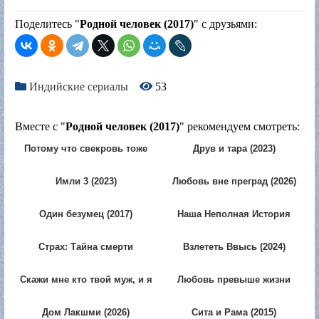
Поделитесь "
Родной человек (2017)
" с друзьями:
Индийские сериалы
53
Вместе с "
Родной человек (2017)
" рекомендуем смотреть:
Потому что свекровь тоже
Друв и тара (2023)
когда-то была невесткой 2
(2025)
Имли 3 (2023)
Любовь вне преград (2026)
Один безумец (2017)
Наша Неполная История
(2015)
Страх: Тайна смерти
Взлететь Ввысь (2024)
Гаурава Тивари (2025)
Скажи мне кто твой муж, и я
Любовь превыше жизни
скажу кто ты (2024)
(2019)
Дом Лакшми (2026)
Сита и Рама (2015)