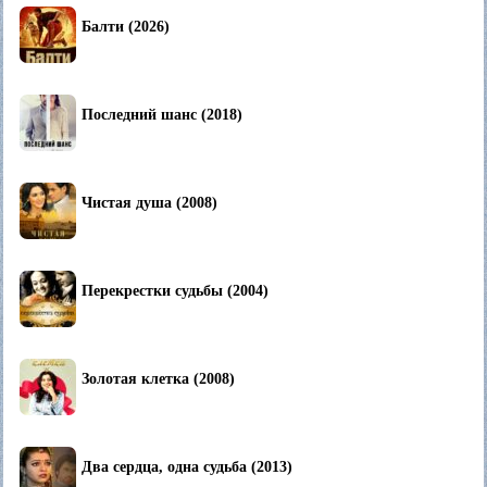
Балти (2026)
Последний шанс (2018)
Чистая душа (2008)
Перекрестки судьбы (2004)
Золотая клетка (2008)
Два сердца, одна судьба (2013)