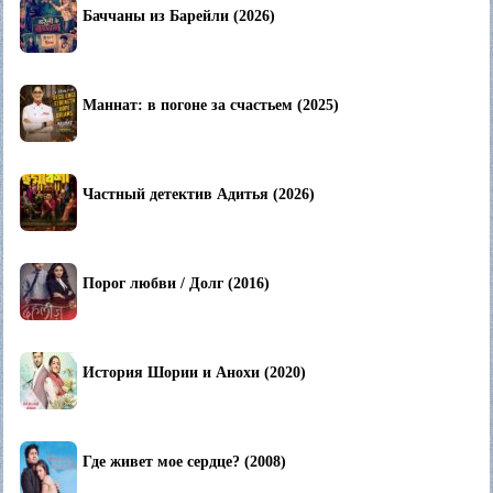
Баччаны из Барейли (2026)
Маннат: в погоне за счастьем (2025)
Частный детектив Адитья (2026)
Порог любви / Долг (2016)
История Шории и Анохи (2020)
Где живет мое сердце? (2008)