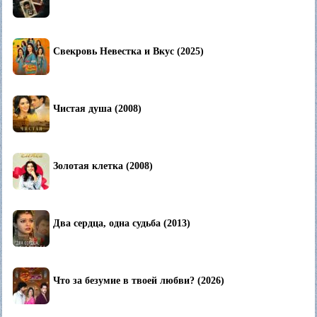
Свекровь Невестка и Вкус (2025)
Чистая душа (2008)
Золотая клетка (2008)
Два сердца, одна судьба (2013)
Что за безумие в твоей любви? (2026)