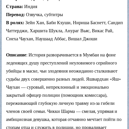
Страна:
Индия
Перевод:
Озвучка, субтитры
В ролях:
Зейн Хан, Баби Кхуши, Нириша Баснетт, Сандип
Чаттерджи, Харшита Шукла, Анураг Вьяс, Викас Рай,
Снеха Чаухан, Наушаад Аббас, Вишал Джоши
Описание
: История разворачивается в Мумбаи на фоне
леденящих душу преступлений неуловимого серийного
убийцы в маске, чьи злодеяния неожиданно сталкивают
судьбы двух совершенно разных людей. Яшвардхан «Яш»
Чаухан — суровый, непреклонный и эмоционально
закрытый офицер полиции (помощник комиссара),
переживающий глубокую личную травму из-за гибели
членов своей семьи. Чикки Шарма — смелая, упрямая и
амбициозная девушка, которая отчаянно мечтает пойти по
стопам отца и служить в полиции, но проваливает