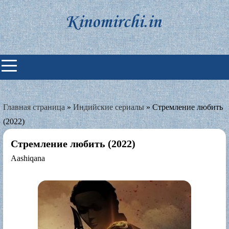
Skip
to
content
Индийские фильмы смотреть
онлайн
Главная страница
»
Индийские сериалы
»
Стремление любить
(2022)
Стремление любить (2022)
Aashiqana