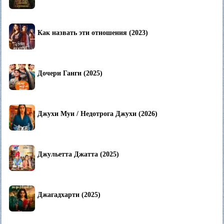
Как назвать эти отношения (2023)
Дочери Ганги (2025)
Джухи Муи / Недотрога Джухи (2026)
Джульетта Джатта (2025)
Джагадхарти (2025)