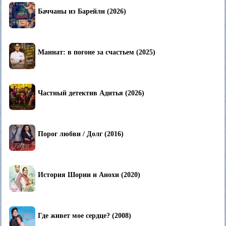
Баччаны из Барейли (2026)
Маннат: в погоне за счастьем (2025)
Частный детектив Адитья (2026)
Порог любви / Долг (2016)
История Шории и Анохи (2020)
Где живет мое сердце? (2008)