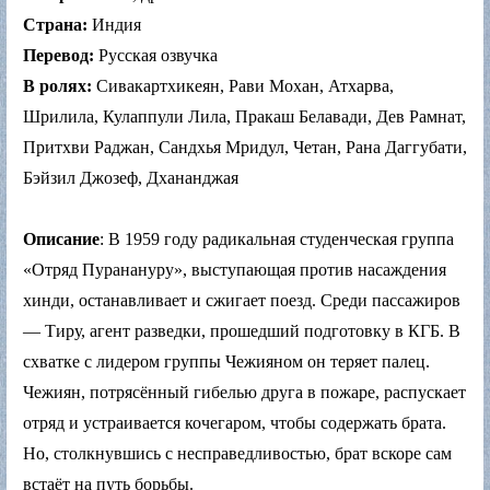
Страна:
Индия
Перевод:
Русская озвучка
В ролях:
Сивакартхикеян, Рави Мохан, Атхарва,
Шрилила, Кулаппули Лила, Пракаш Белавади, Дев Рамнат,
Притхви Раджан, Сандхья Мридул, Четан, Рана Даггубати,
Бэйзил Джозеф, Дхананджая
Описание
: В 1959 году радикальная студенческая группа
«Отряд Пуранануру», выступающая против насаждения
хинди, останавливает и сжигает поезд. Среди пассажиров
— Тиру, агент разведки, прошедший подготовку в КГБ. В
схватке с лидером группы Чежияном он теряет палец.
Чежиян, потрясённый гибелью друга в пожаре, распускает
отряд и устраивается кочегаром, чтобы содержать брата.
Но, столкнувшись с несправедливостью, брат вскоре сам
встаёт на путь борьбы.