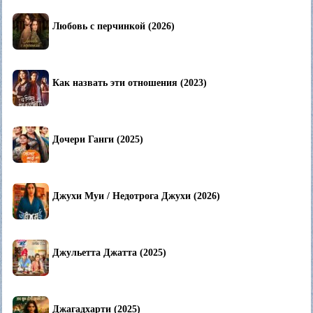
Любовь с перчинкой (2026)
Как назвать эти отношения (2023)
Дочери Ганги (2025)
Джухи Муи / Недотрога Джухи (2026)
Джульетта Джатта (2025)
Джагадхарти (2025)