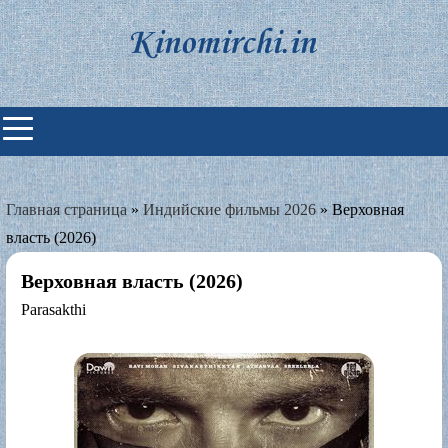
Skip
to
content
Индийские фильмы смотреть
онлайн
Главная страница
»
Индийские фильмы 2026
»
Верховная
власть (2026)
Верховная власть (2026)
Parasakthi