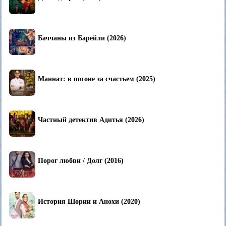
Баччаны из Барейли (2026)
Маннат: в погоне за счастьем (2025)
Частный детектив Адитья (2026)
Порог любви / Долг (2016)
История Шории и Анохи (2020)