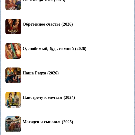
Обретённое счастье (2026)
О, любимый, будь со мной (2026)
Наша Радха (2026)
Навстречу к мечтам (2024)
Махадев и сыновья (2025)