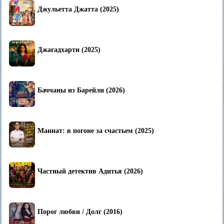
Джульетта Джатта (2025)
Джагадхарти (2025)
Баччаны из Барейли (2026)
Маннат: в погоне за счастьем (2025)
Частный детектив Адитья (2026)
Порог любви / Долг (2016)