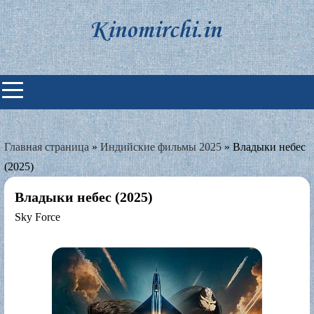
Skip
to
content
Индийские фильмы смотреть
онлайн
Главная страница
»
Индийские фильмы 2025
»
Владыки небес
(2025)
Владыки небес (2025)
Sky Force