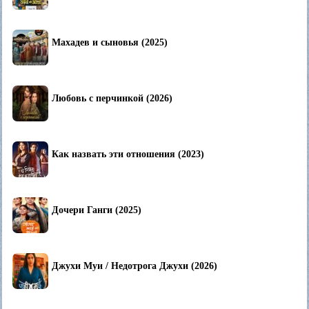
Махадев и сыновья (2025)
Любовь с перчинкой (2026)
Как назвать эти отношения (2023)
Дочери Ганги (2025)
Джухи Муи / Недотрога Джухи (2026)