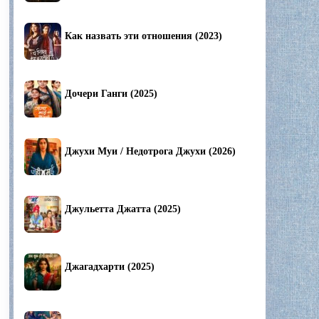
Как назвать эти отношения (2023)
Дочери Ганги (2025)
Джухи Муи / Недотрога Джухи (2026)
Джульетта Джатта (2025)
Джагадхарти (2025)