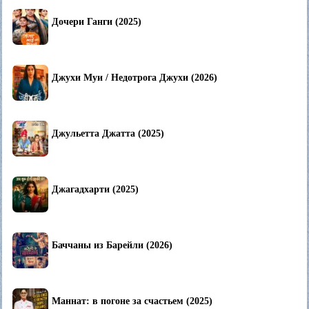
Дочери Ганги (2025)
Джухи Муи / Недотрога Джухи (2026)
Джульетта Джатта (2025)
Джагадхарти (2025)
Баччаны из Барейли (2026)
Маннат: в погоне за счастьем (2025)