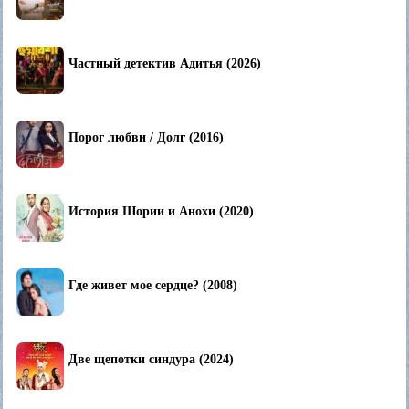
Частный детектив Адитья (2026)
Порог любви / Долг (2016)
История Шории и Анохи (2020)
Где живет мое сердце? (2008)
Две щепотки синдура (2024)