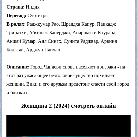
Страна:
Индия
Перевод:
Субтитры
В ролях:
Раджкумар Рао, Шраддха Капур, Панкадж
Трипатхи, Абхишек Банерджи, Апаршакти Кхурана,
Акшай Кумар, Аня Сингх, Сунита Раджвар, Арвинд
Билгаян, Арджун Панчал
Описание
: Город Чандери снова населяют призраки - на
этот раз ужасающее безголовое существо похищает
женщин. Вики и его друзьям предстоит спасти свой город
и близких.
Женщина 2 (2024) смотреть онлайн