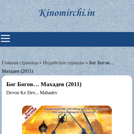
Skip
to
content
Индийские фильмы смотреть
онлайн
Главная страница
»
Индийские сериалы
»
Бог Богов…
Махадев (2011)
Бог Богов… Махадев (2011)
Devon Ke Dev... Mahadev