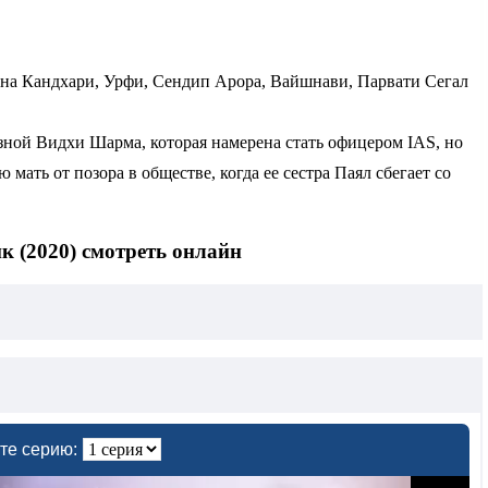
а Кандхари, Урфи, Сендип Арора, Вайшнави, Парвати Сегал
зной Видхи Шарма, которая намерена стать офицером IAS, но
мать от позора в обществе, когда ее сестра Паял сбегает со
к (2020) смотреть онлайн
те серию: