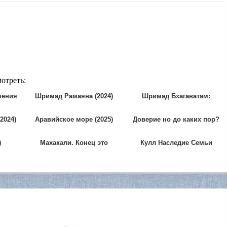
отреть:
чения
Шримад Рамаяна (2024)
Шримад Бхагаватам:
Махапурана (2019)
2024)
Аравийское море (2025)
Доверие но до каких пор?
(2010)
)
Махакали. Конец это
Кулл Наследие Семьи
начало (2017)
Райсингхов (2025)