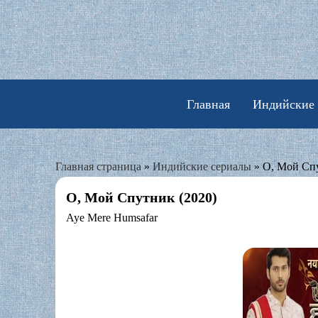
Skip
to
content
Главная
Индийские
Главная страница
»
Индийские сериалы
»
О, Мой Спу
О, Мой Спутник (2020)
Aye Mere Humsafar