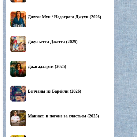
Джухи Муи / Недотрога Джухи (2026)
Джульетта Джатта (2025)
Джагадхарти (2025)
Баччаны из Барейли (2026)
Маннат: в погоне за счастьем (2025)