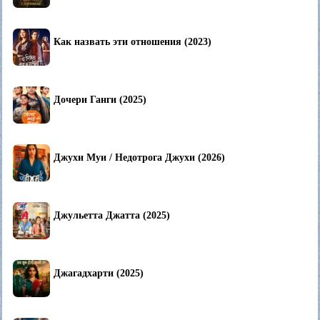
Как назвать эти отношения (2023)
Дочери Ганги (2025)
Джухи Муи / Недотрога Джухи (2026)
Джульетта Джатта (2025)
Джагадхарти (2025)