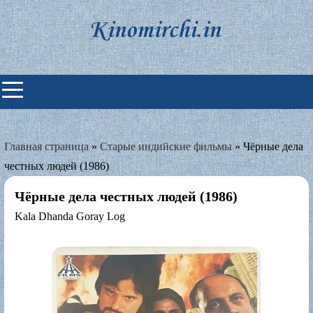
Skip
to
content
Индийские фильмы смотреть
онлайн
Главная страница
»
Старые индийские фильмы
»
Чёрные дела
честных людей (1986)
Чёрные дела честных людей (1986)
Kala Dhanda Goray Log