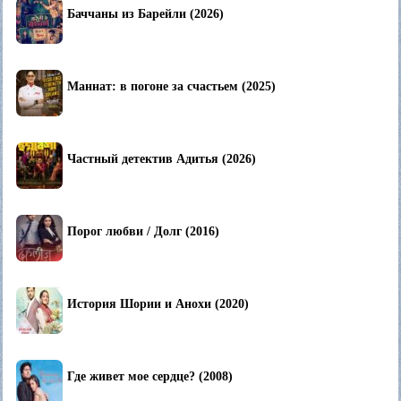
Баччаны из Барейли (2026)
Маннат: в погоне за счастьем (2025)
Частный детектив Адитья (2026)
Порог любви / Долг (2016)
История Шории и Анохи (2020)
Где живет мое сердце? (2008)