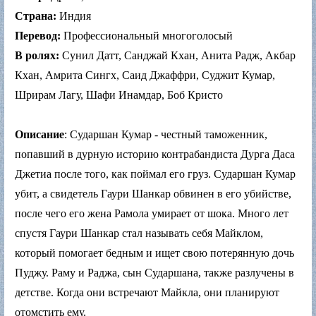
Страна:
Индия
Перевод:
Профессиональный многоголосый
В ролях:
Сунил Датт, Санджай Кхан, Анита Радж, Акбар
Кхан, Амрита Сингх, Саид Джаффри, Суджит Кумар,
Шрирам Лагу, Шафи Инамдар, Боб Кристо
Описание
: Сударшан Кумар - честный таможенник,
попавший в дурную историю контрабандиста Дурга Даса
Джетиа после того, как поймал его груз. Сударшан Кумар
убит, а свидетель Гаури Шанкар обвинен в его убийстве,
после чего его жена Рамола умирает от шока. Много лет
спустя Гаури Шанкар стал называть себя Майклом,
который помогает бедным и ищет свою потерянную дочь
Пуджу. Раму и Раджа, сын Сударшана, также разлучены в
детстве. Когда они встречают Майкла, они планируют
отомстить ему.