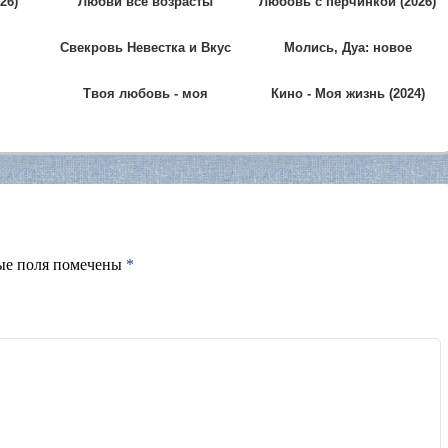
26)
Любви все возрасты
Любовь с перчинкой (2026)
покорны (2022)
Свекровь Невестка и Вкус
Молись, Дуа: новое
(2025)
поколение (2024)
Твоя любовь - моя
Кино - Моя жизнь (2024)
одержимость (2024)
ые поля помечены
*