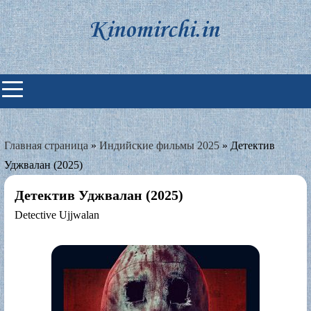
Skip
to
content
Индийские фильмы смотреть
онлайн
Главная страница
»
Индийские фильмы 2025
»
Детектив
Уджвалан (2025)
Детектив Уджвалан (2025)
Detective Ujjwalan