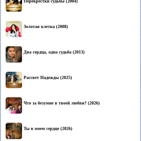
Перекрестки судьбы (2004)
Золотая клетка (2008)
Два сердца, одна судьба (2013)
Рассвет Надежды (2025)
Что за безумие в твоей любви? (2026)
Ты в моем сердце (2026)