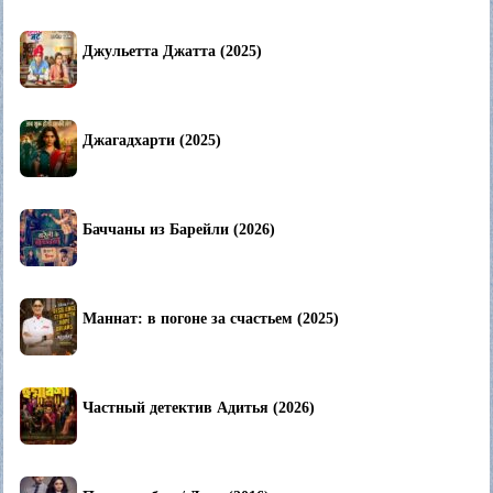
Джульетта Джатта (2025)
Джагадхарти (2025)
Баччаны из Барейли (2026)
Маннат: в погоне за счастьем (2025)
Частный детектив Адитья (2026)