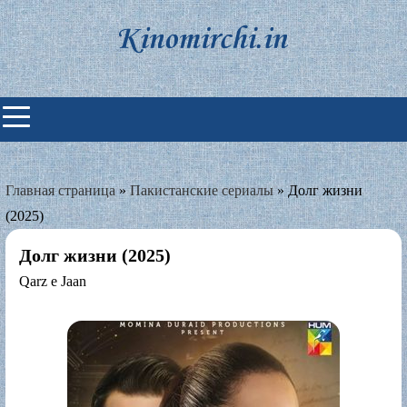
Skip
to
content
Индийские фильмы смотреть
онлайн
Главная страница
»
Пакистанские сериалы
»
Долг жизни
(2025)
Долг жизни (2025)
Qarz e Jaan