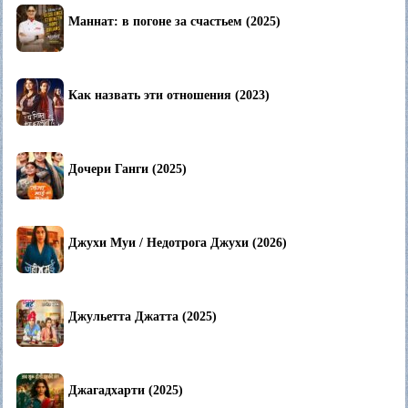
Маннат: в погоне за счастьем (2025)
Как назвать эти отношения (2023)
Дочери Ганги (2025)
Джухи Муи / Недотрога Джухи (2026)
Джульетта Джатта (2025)
Джагадхарти (2025)