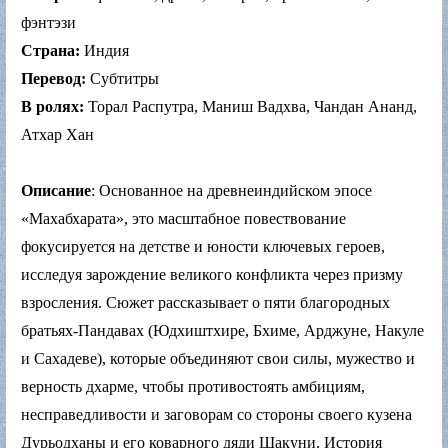
фэнтэзи
Страна:
Индия
Перевод:
Субтитры
В ролях:
Торал Распутра, Маниш Вадхва, Чандан Ананд,
Атхар Хан
Описание
: Основанное на древнеиндийском эпосе
«Махабхарата», это масштабное повествование
фокусируется на детстве и юности ключевых героев,
исследуя зарождение великого конфликта через призму
взросления. Сюжет рассказывает о пяти благородных
братьях-Пандавах (Юдхиштхире, Бхиме, Арджуне, Накуле
и Сахадеве), которые объединяют свои силы, мужество и
верность дхарме, чтобы противостоять амбициям,
несправедливости и заговорам со стороны своего кузена
Дурьодханы и его коварного дяди Шакуни. История