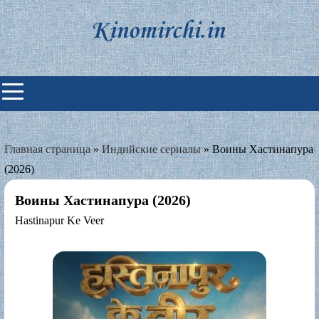
Skip
to
content
Индийские фильмы смотреть
онлайн
Главная страница
»
Индийские сериалы
»
Воины Хастинапура
(2026)
Воины Хастинапура (2026)
Hastinapur Ke Veer