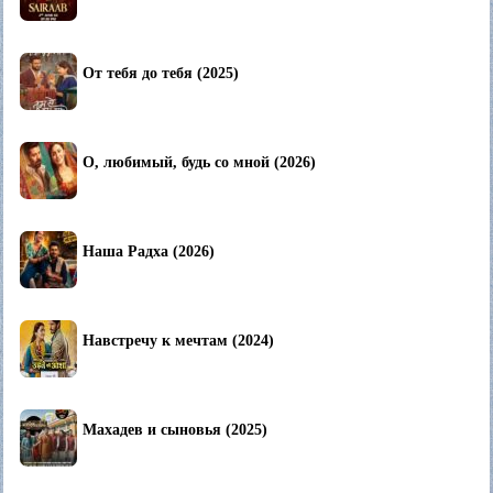
От тебя до тебя (2025)
О, любимый, будь со мной (2026)
Наша Радха (2026)
Навстречу к мечтам (2024)
Махадев и сыновья (2025)