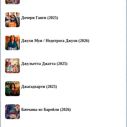
Дочери Ганги (2025)
Джухи Муи / Недотрога Джухи (2026)
Джульетта Джатта (2025)
Джагадхарти (2025)
Баччаны из Барейли (2026)