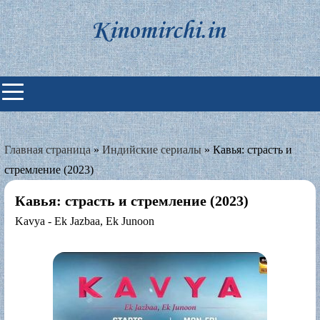
Skip
to
content
Индийские фильмы смотреть
онлайн
Главная страница
»
Индийские сериалы
»
Кавья: страсть и
стремление (2023)
Кавья: страсть и стремление (2023)
Kavya - Ek Jazbaa, Ek Junoon