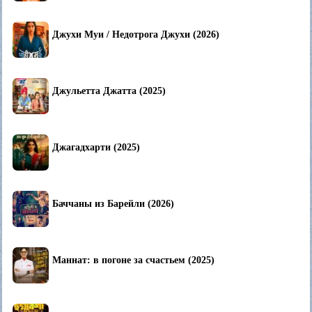
Джухи Муи / Недотрога Джухи (2026)
Джульетта Джатта (2025)
Джагадхарти (2025)
Баччаны из Барейли (2026)
Маннат: в погоне за счастьем (2025)