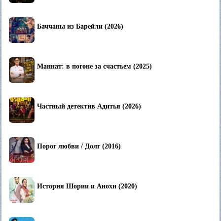
Баччаны из Барейли (2026)
Маннат: в погоне за счастьем (2025)
Частный детектив Адитья (2026)
Порог любви / Долг (2016)
История Шории и Анохи (2020)