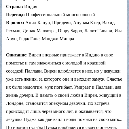
Страна:
Индия
Перевод:
Профессиональный многоголосый
В ролях:
Анил Капур, Шридеви, Анупам Кхер, Вахида
Рехман, Дипак Малхотра, Dippy Sagoo, Лалит Тивари, Ила
Арун, Радж Ганс, Манджи Мишра
Описание
: Вирен впервые приезжает в Индию в свое
поместье и там знакомиться с молодой и красивой
соседкой Паллави. Вирен влюбляется в нее, но у девушки
уже есть жених, за которого она и выходит замуж. Счастье
их было недолгим, муж погибает. Умирает и Паллави, дав
жизнь дочери. В память о своей любви Вирен, живущий в
Лондоне, становится опекуном девочки. Их встреча
происходит лишь через много лет, и оказывается, что
девушка Пуджа как две капли воды похожа на свою мать...
По иронии судьбы Пуджа влюбляется в своего опекуна.