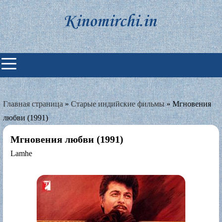
Skip
to
content
Индийские фильмы смотреть
онлайн
Главная страница
»
Старые индийские фильмы
»
Мгновения
любви (1991)
Мгновения любви (1991)
Lamhe