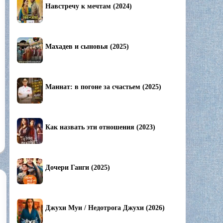
Навстречу к мечтам (2024)
Махадев и сыновья (2025)
Маннат: в погоне за счастьем (2025)
Как назвать эти отношения (2023)
Дочери Ганги (2025)
Джухи Муи / Недотрога Джухи (2026)