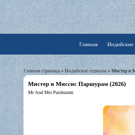
Skip
to
content
Главная
Индийские
Главная страница
»
Индийские сериалы
»
Мистер и 
Мистер и Миссис Паршурам (2026)
Mr And Mrs Parshuram