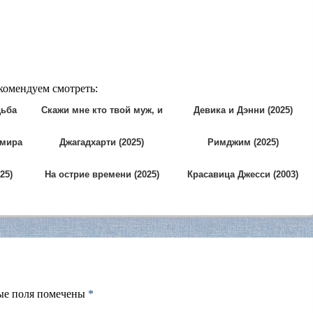
екомендуем смотреть:
дьба
Скажи мне кто твой муж, и
Девика и Дэнни (2025)
я скажу кто ты (2024)
 мира
Джагадхарти (2025)
Римджим (2025)
25)
На острие времени (2025)
Красавица Джесси (2003)
ые поля помечены
*