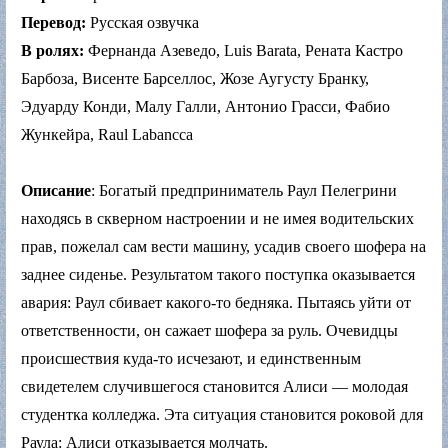
Перевод:
Русская озвучка
В ролях:
Фернанда Азеведо, Luis Barata, Рената Кастро
Барбоза, Висенте Барселлос, Жозе Аугусту Бранку,
Эдуарду Конди, Малу Галли, Антонио Грасси, Фабио
Жункейра, Raul Labancca
Описание
: Богатый предприниматель Раул Пелегрини
находясь в скверном настроении и не имея водительских
прав, пожелал сам вести машину, усадив своего шофера на
заднее сиденье. Результатом такого поступка оказывается
авария: Раул сбивает какого-то бедняка. Пытаясь уйти от
ответственности, он сажает шофера за руль. Очевидцы
происшествия куда-то исчезают, и единственным
свидетелем случившегося становится Алиси — молодая
студентка колледжа. Эта ситуация становится роковой для
Раула: Алиси отказывается молчать.