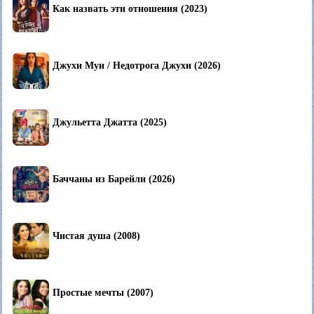
Как назвать эти отношения (2023)
Джухи Муи / Недотрога Джухи (2026)
Джульетта Джатта (2025)
Баччаны из Барейли (2026)
Чистая душа (2008)
Простые мечты (2007)