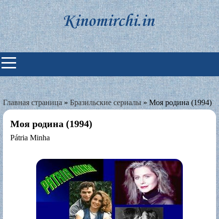
Skip
to
content
Индийские фильмы смотреть
онлайн
Главная страница
»
Бразильские сериалы
»
Моя родина (1994)
Моя родина (1994)
Pátria Minha