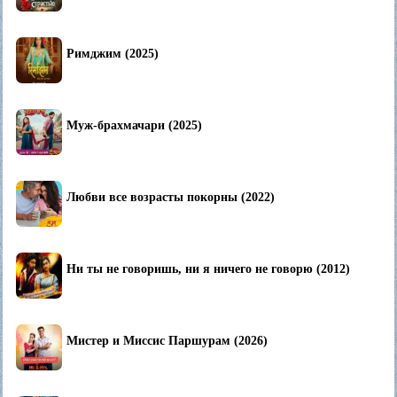
Римджим (2025)
Муж-брахмачари (2025)
Любви все возрасты покорны (2022)
Ни ты не говоришь, ни я ничего не говорю (2012)
Мистер и Миссис Паршурам (2026)