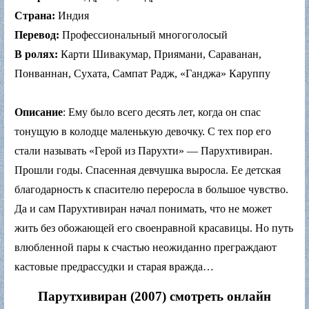
Страна:
Индия
Перевод:
Профессиональный многоголосый
В ролях:
Карти Шивакумар, Приямани, Сараванан,
Понваннан, Сухата, Сампат Радж, «Ганджа» Каруппу
Описание
: Ему было всего десять лет, когда он спас
тонущую в колодце маленькую девочку. С тех пор его
стали называть «Герой из Парухти» — Парухтивиран.
Прошли годы. Спасенная девчушка выросла. Ее детская
благодарность к спасителю переросла в большое чувство.
Да и сам Парухтивиран начал понимать, что не может
жить без обожающей его своенравной красавицы. Но путь
влюбленной пары к счастью неожиданно преграждают
кастовые предрассудки и старая вражда…
Парутхивиран (2007) смотреть онлайн