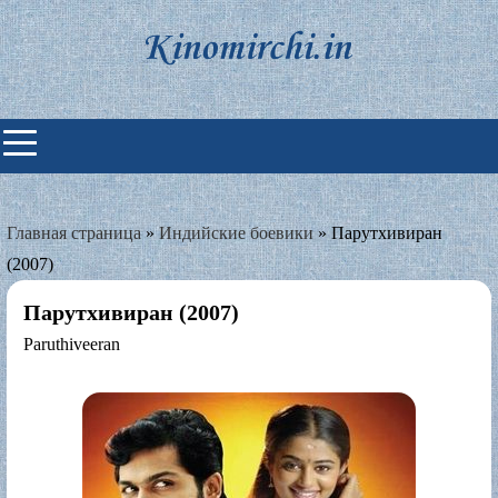
Skip
to
content
Индийские фильмы смотреть
онлайн
Главная страница
»
Индийские боевики
»
Парутхивиран
(2007)
Парутхивиран (2007)
Paruthiveeran