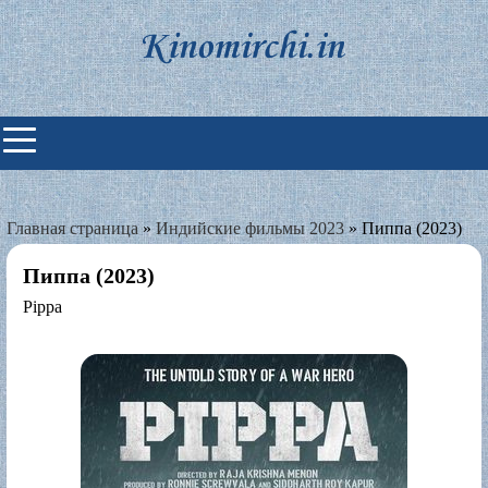
Skip
to
content
Индийские фильмы смотреть
онлайн
Главная страница
»
Индийские фильмы 2023
»
Пиппа (2023)
Пиппа (2023)
Pippa