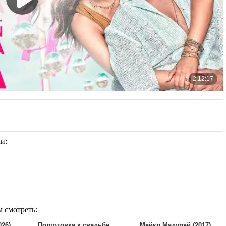
ми:
м смотреть:
26)
Подготовка к свадьбе
Майкл Мадурай (2017)